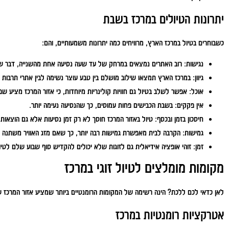
יתרונות הטיולים במרכז בשבת
כשבוחרים בטיול במרכז הארץ, מרוויחים כמה יתרונות משמעותיים, והם:
נגישות:
רוב האתרים נמצאים במרחק של עד שעה נסיעה אחת מהשנייה, דבר שמא
גיוון:
במרכז הארץ תמצאו שילוב מושלם בין טבע עוצר נשימה לבין אתרי תרבות וה
אוכל:
אפשר לשלב בטיול גם חוויות קולינריות מיוחדות, כי אזור המרכז מציע שפ
אין
פקקים:
בשבת הכבישים פחות עמוסים, כך שהנסיעה נעימה יותר.
חיסכון בזמן ובכסף:
טיול באזור המרכז חוסך לא רק זמן נסיעות אלא גם הוצאות
גמישות:
הקרבה לבית מאפשרת גמישות רבה יותר, כך שאם מזג האוויר משתנה 
זמן:
זוהי אופציה אידיאלית גם לזוגות שלא יכולים להקדיש סוף שבוע שלם לטיו
מקומות מומלצים לטיול זוגי במרכז
לאן כדאי לכם ללכת? הינה רשימה של המקומות הרומנטיים ביותר שמציע אזור המרכז שמת
אטרקציות רומנטיות במרכז