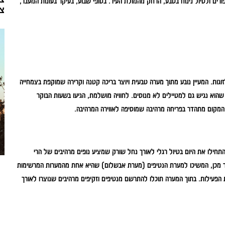
ורים ולטיול נינוח בטבע, הרחק מהמולת העיר. בסופי שבוע, בעיקר בעונות המעבר,
צ
זוגות. המעיין נובע מתוך מערה טבעית ויוצר בריכה קטנה וקרירה שמוקפת בצמחייה
 בהליכה קצרה יחסית (כ-15 דקות) בשביל נוח, כך שהוא נגיש גם למטיילים לא מנוסים. לחוויה מושלמת, הגיעו בשעות הבוקר
, המקום מתהדר בפריחה מרהיבה שמוסיפה לאווירה המרהיבה.
תחילו את היום בטיול רגלי לאורך נחל שורק שמציע נופים מרהיבים של הרי
חר מכן, המשיכו למערת הנטיפים (מערת אבשלום) שהיא אחת מהמערות המרשימות
הפעילות. בתוך המערה תוכלו להתרשם מנטיפים וזקיפים מרהיבים שנוצרו לאורך