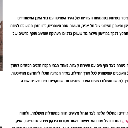
הביקור בשיטוט בסמטאות הציוריות של העיר העתיקה עם בתי האבן המשוחזרים
ון והאופק העירוני של תל אביב, ובשעות אחר הצוהריים, זהו הזמן המושלם לשבת
ומלץ לבקר במוזיאון אילנה גור ששוכן בלב יפו העתיקה שמציג אוסף מרשים של
כה נינוחה לצד חוף הים עם עצירות קצרות באחד מבתי הקפה הרבים הפזורים לאורך
יל האופניים שמשתרע לכל אורך הטיילת. באזור המרינה תוכלו להתרשם מהיאכטות
 הופך לממש מושלם בשעות הערב, כשהאורות משתקפים במים ויוצרים אווירה
ידיים ומסלולי הליכה לצד הנחל מציעים חוויה פסטורלית מושלמת, ולחוויה
ניק
והתרווחו על אחת המדשאות. באזור מקורות הירקון שידוע גם כפארק אפק,
צי