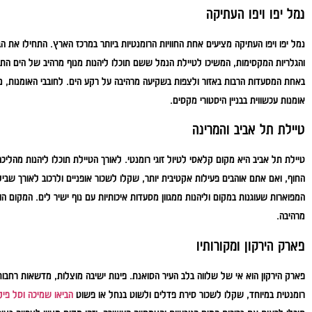
נמל יפו ויפו העתיקה
נמל יפו ויפו העתיקה מציעים אחת החוויות הרומנטיות ביותר במרכז הארץ. התחילו את 
והגלריות המקסימות, המשיכו לטיילת הנמל ששם תוכלו ליהנות מנוף מרהיב של הים התיכ
באחת המסעדות הרבות באזור ולצפות בשקיעה מרהיבה על רקע הים. לחובבי האומנות, מ
אומנות עכשווית בבניין היסטורי מקסים.
טיילת תל אביב והמרינה
טיילת תל אביב היא מקום קלאסי לטיול זוגי רומנטי. לאורך הטיילת תוכלו ליהנות מהלי
החוף, ואם אתם אוהבים פעילות אקטיבית יותר, שקלו לשכור אופניים ולרכוב לאורך שב
המפוארות שעוגנות במקום וליהנות ממגוון מסעדות איכותיות עם נוף ישיר לים. המקום
מרהיבה.
פארק הירקון ומקורותיו
פארק הירקון הוא אי של שלווה בלב העיר הסואנת. פינות ישיבה מוצלות, מדשאות רחבות 
רומנטית במיוחד, שקלו לשכור סירת פדלים ולשוט בנחל או פשוט
הביאו שמיכה וסל פיק