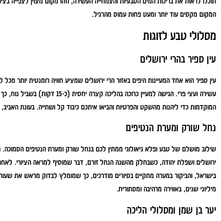
תוכלו לראות את בריכות המים הטבעיות והצמחייה העשירה, וזהו מקום מצוין לצפייה בציפ
המקום מקסים עוד יותר ומעט פחות עמוס מהרגיל.
מסלולי טבע לזוגות
עין ספיר בהרי ירושלים
עין ספיר הוא אחד המעיינות היפים באזור הרי ירושלים שמציע חוויה רומנטית יותר מכל ל
עשירה ועצי פרי. הגישה למעיין כרוכה
המוקדמות כדי ליהנות מהשקט והפרטיות והביאו איתכם כיבוד קל ושתייה. בעונת האביב
נחל שורק ומערת הנטיפים
שילוב מושלם של טבע ופלא גיאולוגי ממתין לכם בנחל שורק ומערת הנטיפים הסמוכה. ה
ירושלים ושפלת יהודה, כשבחלק מהשנה הנחל זורם, דבר שמוסיף למראה הציורי. לא
בישראל, והביקור במערה מתקיים בסיורים מודרכים, כך שמומלץ לבדוק מראש את שעות 
מיליוני שנים, באווירה מרהיבה ומסתורית.
יער בן שמן ומסלולי הליכה