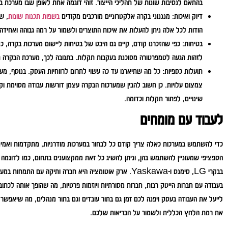
בהתאם לנסיבות שונות של תהליכי הייצור. זוהי דוגמה אחת לאופן שבו מערכת 
דיוק ואיכות:
מנגנוני בקרה אלקטרוניים מורכבים מקודים
בשפות תכנות שונות
, ש
הודות לכל אלה ניתן להעלות את איכות התוצרים ולשמור על רמה גבוהה ואחידה.
בטיחות:
כפי שהזכרנו קודם, קיים גם היבט של בטיחות ליישום מערכות בקרה, כ
לזהות הגעה לטמפרטורה מסוכנת בעקבות תקלות. בתגובה לכך, מערכת הבקרה ת
תועלות כספיות:
כל מה שתיארנו עד כה עשוי לתרום לרווחיות העסק. בנוסף, מע
צמצום עלויות. כן חשוב להבין שמערכות הבקרה עצמן דורשות עבודה מסוימת וקב
שינויים, לפתור תקלות וכדומה.
לעבוד עם מומחים
כדי להשתמש במערכות כאלה צריך קודם כל לבחור במערכות מודרניות, מתקדמות ואמינ
בבקרי LG, סימנס ו-Yaskawa. ארק אוטומציה היא חברה ותיקה ע
בעבודה עם חברות הייטק רבות, חברות מסורתיות ויוזמות פרטיות, מה שהופך אותה לכתוב
לייעל את העבודה בעסק ויפנה לכם זמן גם בתור עובדים וגם בתור מנהלים, מה שיאפ
את רמת הלחץ הכללית ולשמור על הבריאות שלכם.