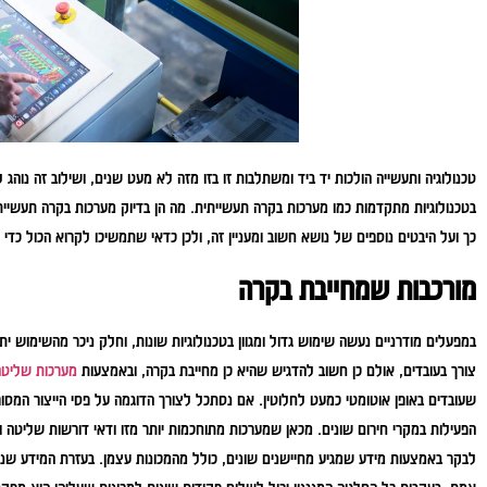
טכנולוגיה ותעשייה הולכות יד ביד ומשתלבות זו בזו מזה לא מעט שנים, ושילוב זה נוהג 
בטכנולוגיות מתקדמות כמו מערכות בקרה תעשייתית. מה הן בדיוק מערכות בקרה תעשייתי
כך ועל היבטים נוספים של נושא חשוב ומעניין זה, ולכן כדאי שתמשיכו לקרוא הכול כדי 
מורכבות שמחייבת בקרה
במפעלים מודרניים נעשה שימוש גדול ומגוון בטכנולוגיות שונות, וחלק ניכר מהשימוש
צורך בעובדים, אולם כן חשוב להדגיש שהיא כן מחייבת בקרה, ובאמצעות
מערכות שליטה
שעובדים באופן אוטומטי כמעט לחלוטין. אם נסתכל לצורך הדוגמה על פסי הייצור המסור
הפעילות במקרי חירום שונים. מכאן שמערכות מתוחכמות יותר מזו ודאי דורשות שליטה 
לבקר באמצעות מידע שמגיע מחיישנים שונים, כולל מהמכונות עצמן. בעזרת המידע שנא