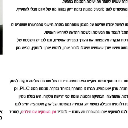
בקרה עשויה לשפר את יעילות המכונות במפעל.
מאפשרים להם להפעיל מכונות ברמת דיוק גבוהה מזו של אדם מבלי להתעייף.
מו למשל יכולת שליטה על מנגנון שמתחמם בעזרת חיישני טמפרטורה שעוזרים לו
וכל לעצור את הפעילות ולשלוח התראה לאחראי האנושי.
רכות הבקרה מצמצמות את הצורך בעובדים אנושיים, וגם לכך יש השלכות של
ועה ושיש צורך שאנשים שיוכלו לבחור אותן, לרכוש אותן, להתקין, לבצע בהן
ות. היבט נוסף וחשוב שקיים הוא התאמה ופיתוח של מערכות שליטה ובקרה לעסק
הספציפי שמעוניין להשתמש בהן, וניתן להשיג כל זאת ממקצוענים בתחום, כמו לדוגמה חברת ארק אוטומציה. חברה זו מתמחה במיוחד בבקרת מכונות מסוג PLC, וכן
ם התמחות במערכות אוטומציה, רובוטיקה ומכונות שונות לפי דרישת הלקוח. היא בעלת ניסיון
ת רלוונטית ומובילה בנושא זה. הבחירה במערכות של ארק אוטומציה יסייע לכם
א
שר לכם להשקיע אותו במשפחה ובעצמכם – להגדיר
זמן משחקים עם הילדים
, להוריד
ב