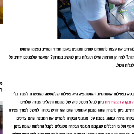
להרחיב את עצמו לתחומים שונים ומגוונים באופן תמידי ומחייב בעצמו שימוש
ות? למה הן תורמות ואילו תועלות ניתן להשיג בעזרתן? המאמר שלפניכם ירחיב על
לגלות הכול.
חש
 יתבטא בפעילות אוטומטית. האוטומציה היא פעילות שלמעשה מאפשרת לעבוד בלי
 ובקרה תעשייתיות
ניתן לנהל מכלול כזה של מכונות ותהליכי עבודה שלמים
תיים, ניתן להבחין שזהו מנגנון אוטומטי שגם הוא דורש בקרה, למשל לצורך עצירת
ובקרה ברמה גבוהה. במבט על, מנגנוני הבקרה לומדים את הסביבה שהם צריכים
סף ועל פי הכללים שנקבעו מנגנוני הבקרה מסוגלים לקבל החלטות שונות בזמן