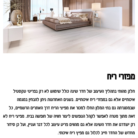
מפזרי ריח
חלק מהותי בתהליך העיצוב של חדר שינה כולל שימוש לא רק בפריטי טקסטיל
איכותיים אלא גם במפזרי ריח איכותיים. בשנים האחרונות ניתן להבחין במגמה
שבמסגרתה גם בתי המלון החלו למכור את מפיצי הריח דרך האתרים הרשמיים, כל
זאת מתוך מטרה לאפשר לקהל הנופשים ליצור חוויה של חופשה בבית. מפיצי ריח לא
רק ישדרגו את חדר השינה אלא גם מהווים פריט עיצוב לכל דבר ועניין, ועל כן סידור
מחדש של החדר חייב לכלול גם מפיץ ריח איכותי.