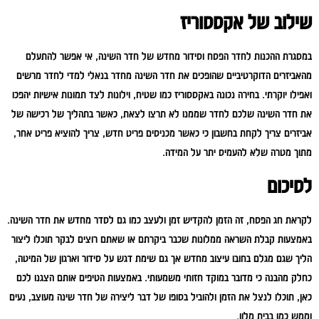
שילוב של אקססוריז
במסגרת ההכנות לחדר הפסח וסידור מחדש של חדר השינה, אי אפשר להתעלם
מהאביזרים הדוקרטיביים שהופכים את חדר השינה מחדר בנאלי למדי לחדר מרשים
ואפילו יוקרתי. בחירה נכונה באקססוריז כמו שטיח, וילונות לצד תמונות אישיות יהפכו
את חדר השינה שלכם לחדר שממנו לא תרצו לצאת, כאשר בתהליך של רכישה של
אביזרים צריך לקחת בחשבון כי כאשר מכניסים פריט חדש, צריך להוציא פריט אחר,
מתוך מטרה שלא להעמיס יתר על המידה.
לסיכום
לקראת חג הפסח, זה הזמן להקדיש זמן ולעצב כמו גם לסדר מחדש את חדר השינה.
באמצעות קבלת השראה ממלונות שכבר ביקרתם או שאתם רוצים לבקר תוכלו ליצור
הליך שגם מגלם בחובו עיצוב מחדש אך גם שימת דגש על סידור וארגון של המיטה,
כחלק מהבנה כי מדובר במוקד חזותי משמעותי. באמצעות הטיפים אותם הצגנו לכם
כאן, תוכלו לנצל את הזמן ולהוביל בסופו של דבר ליצירה של חדר שינה מעוצב, נעים
וממש כמו בבית מלון.