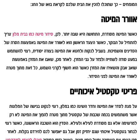
המומחים – כך שתוכלו להכין את הבית שלכם לקראת בואו של החג:
אוורר המיטה
כאשר המיטה מסודרת, התחושה היא טובה יותר. לכן,
סידור מיטה כמו בבית מלון
צריך
להתחיל על הבוקר, כאשר הצעד הראשון הוא לאוורר את המיטה באמצעות הסרה של
הסדינים והשמיכות. בשביל לנקות ולחטא את המיטה בצורה יסודית, רצוי להשתמש
במעט סודה לשתייה ולפזר על גבי המזרן. לאחר מכן, שאבו את המזרן באמצעות
שואב אבק והשאירו את המזרן כאשר הוא חשוף לקרני השמש, כל זאת מתוך מטרה
לאוורר את המיטה לפני הסידור.
פריטי טקסטיל איכותיים
על מנת לסדר את המיטה וחדר השינה כמו במלון, רצוי לנקוט בגישה של המלונות
אשר משתמשים בכמה שכבות של טקסטיל מתוך מטרה להפוך את המיטה לא רק
למרשימה אלא גם מסודרת לעילא ולעילא. הסדין הוא השכבה הראשונה, כאשר רצוי
לבחור בטקסטיל איכותי שגם יחזיק זמן אבל גם יאפשר לכם להירדם בקלות. לאחר
מכן הניחו את השמיכה ומעל כיסוי מיטה, כאשר בזמן הסידור
תוכלו להאזין לפודקסט