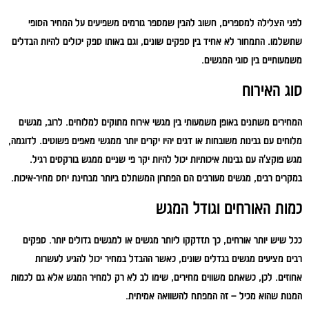
לפני הצלילה למספרים, חשוב להבין שמספר גורמים משפיעים על המחיר הסופי
שתשלמו. התמחור לא אחיד בין ספקים שונים, וגם באותו ספק יכולים להיות הבדלים
משמעותיים בין סוגי המגשים.
סוג האירוח
המחירים משתנים באופן משמעותי בין מגשי אירוח מתוקים למלוחים. לרוב, מגשים
מלוחים עם גבינות משובחות או דגים יהיו יקרים יותר ממגשי מאפים פשוטים. לדוגמה,
מגש פוקצ'ה עם גבינות איכותיות יכול להיות יקר פי שניים ממגש בורקסים רגיל.
במקרים רבים, מגשים מעורבים הם הפתרון המשתלם ביותר מבחינת יחס מחיר-איכות.
כמות האורחים וגודל המגש
ככל שיש יותר אורחים, כך תזדקקו ליותר מגשים או למגשים גדולים יותר. ספקים
רבים מציעים מגשים בגדלים שונים, כאשר ההבדל במחיר יכול להגיע לעשרות
אחוזים. לכן, כשאתם משווים מחירים, שימו לב לא רק למחיר המגש אלא גם לכמות
המנות שהוא מכיל – זה המפתח להשוואה אמיתית.