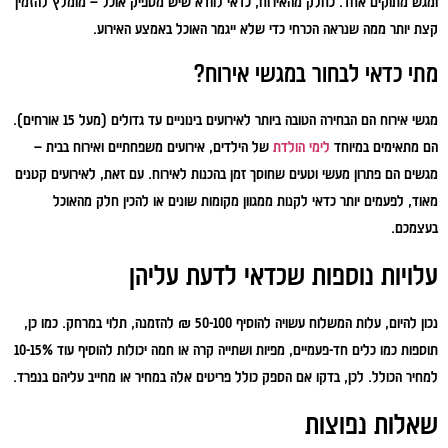
ומגש מתוקים אחד. כחלק מהאירוח, כדאי לוודא שיש מספיק אוכל – מומלץ להזמין
קצת יותר ממה שנראה הכרחי כדי שלא ייגמר האוכל באמצע האירוע.
מתי כדאי לבחור במגשי אירוח?
מגשי אירוח הם הבחירה הטובה ביותר לאירועים בינוניים עד גדולים (מעל 15 אורחים).
הם מתאימים במיוחד
לימי הולדת
של הילדים, אירועים משפחתיים ואירוח בבית –
מגשים הם פתרון מעשי וטעים שחוסך זמן בהכנות לאירוח. עם זאת, לאירועים קטנים
מאוד, לפעמים יותר כדאי לקנות ממגוון מקומות שונים או להכין חלק מהאוכל
בעצמכם.
עלויות נוספות שכדאי לדעת עליהן
נכון להיום, עלות המשלוח עשויה להוסיף 50-100 ₪ להזמנה, תלוי במרחק. כמו כן,
תוספות כמו כלים חד-פעמיים, מפיות ושתייה קרה או חמה יכולות להוסיף עוד 10-15%
למחיר הכולל. לכן, בדקו אם הספק כולל פריטים אלה במחיר או מחייב עליהם בנפרד.
שאלות נפוצות