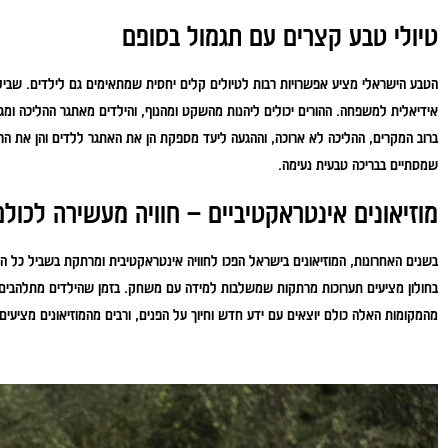
טיולי טבע קצרים עם תגמול בסופם
הטבע הישראלי מציע אפשרויות רבות לטיולים קלים יחסית שמתאימים גם לילדים. שבילי 
אידיאלית למשפחה. ההורים יכולים ליהנות מהשקט ומהנוף, והילדים מאתגר ההליכה ומגיל
ברוב המקרים, ההליכה לא ארוכה, וההגעה ליעד מספקת הן את האתגר ללדים והן את הרוג
שמסתיים בבריכה טבעית נעימה.
מוזיאונים אינטראקטיביים – חוויה מעשירה לכולם
בשנים האחרונות, המוזיאונים בישראל הפכו לחוויה אינטראקטיבית ומרתקת בשביל כל הג
בחולון מציעים תערוכות מרתקות שמשלבות למידה עם משחק. בזמן שהילדים מתלהבים מהפ
מהמקומות האלה כולם יוצאים עם ידע חדש וחיוך על הפנים, ורבים מהמוזיאונים מציעי