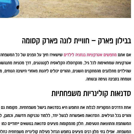
בבילון פארק – חוויית לונה פארק קסומה
אם אתם
מחפשים אטרקציות בנתניה לילדים
שישאירו חיוך על הפנים של כל המשפחה, 
אטרקציות שמתאימות לכל גיל, מהקרוסלה הקלאסית לקטנטנים, דרך מכוניות מתנגשות 
שהילדים מתלהבים מהמתקנים השונים, ההורים יכולים ליהנות מאזורי הישיבה הנוחים, 
ושמחה בסביבה נעימה ובטוחה.
סדנאות קולינריות משפחתיות
אחת הדרכים המקוריות לבלות את החופש היא בסדנאות בישול משפחתיות. מקומות גם בה
והורים בכל הגילאים. הסדנאות מאפשרות לבשל יחד, ללמוד טכניקות חדשות, וכמובן, לי
המשותפת והתוצאות הטעימות. חלק מהמקומות מציעים סדנאות בנושאים ייחודיים כמו
ס
המשפחה. אפילו בתי מלון רבים מציעים בחופש הגדול פעילות קולינרית משפחתית כחל