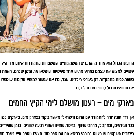
החופש הגדול הוא אחד מהאתגרים המשמעותיים שמשפחות מתמודדות איתם מדי קיץ. ה
עשויים למצוא את עצמם במרוץ מתיש אחר פעילויות שימלאו את הזמן שלהם. האמת הי
כשהתוכניות מתמקדות רק בצורכי הילדים. אבל, מה אם אפשר למצוא מקומות שיספקו ה
את החופש הגדול לחוויה מהנה לכולם.
פארקי מים – רענון מושלם לימי הקיץ החמים
אין דרך טובה יותר להתמודד עם החום הישראלי מאשר ביקור בפארק מים. פארקים כמו 
בכל הגילאים, ובמקביל, מרחבי שיזוף, בריכות שחייה ואזורי רגיעה להורים. בזמן שהילדי
באזורים השקטים או פשוט להירגע בכיסא נוח עם ספר טוב. הצעה נוספת היא פארק המים