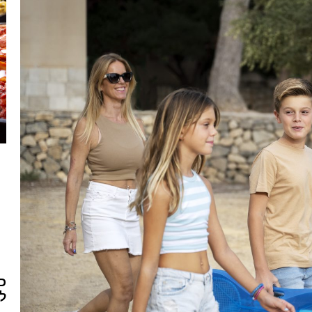
כמ
לח