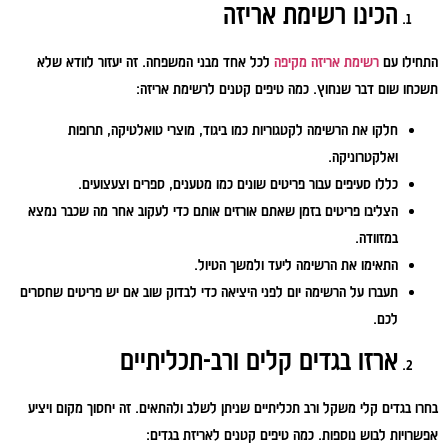
הכינו רשימת אריזה
התחילו עם
רשימת אריזה מקיפה
לכל אחד מבני המשפחה. זה יעזור לוודא שלא
תשכחו שום דבר שנחוץ. כמה טיפים קטנים לרשימת אריזה:
חלקו את הרשימה לקטגוריות כמו ביגוד, מוצרי טואלטיקה, תרופות
ואלקטרוניקה.
כללו סעיפים עבור פריטים שונים כמו מטענים, ספרים וצעצועים.
הצליבו פריטים בזמן שאתם אורזים אותם כדי לעקוב אחר מה שכבר נמצא
במזוודה.
התאימו את הרשימה ליעד ולמשך הטיול.
תעברו על הרשימה יום לפני היציאה כדי לבדוק שוב אם יש פריטים שחסרים
לכם.
ארזו בגדים קלים ורב-תכליתיים
בחרו בגדים קלי משקל ורב תכליתיים שניתן לשלב ולהתאים. זה יחסוך מקום ויציע
אפשרויות לבוש נוספות. כמה טיפים קטנים לאריזת בגדים: