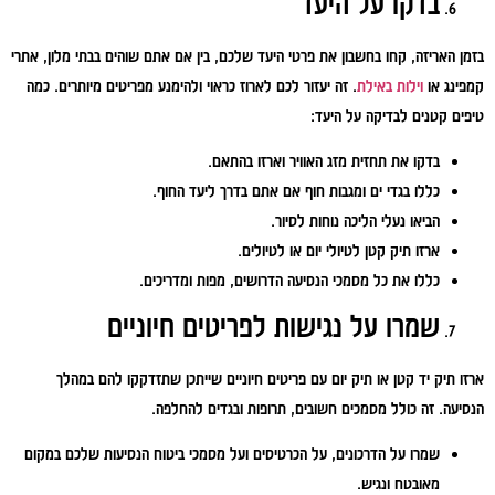
בדקו על היעד
בזמן האריזה, קחו בחשבון את פרטי היעד שלכם, בין אם אתם שוהים בבתי מלון, אתרי
קמפינג או
וילות באילת
. זה יעזור לכם לארוז כראוי ולהימנע מפריטים מיותרים. כמה
טיפים קטנים לבדיקה על היעד:
בדקו את תחזית מזג האוויר וארזו בהתאם.
כללו בגדי ים ומגבות חוף אם אתם בדרך ליעד החוף.
הביאו נעלי הליכה נוחות לסיור.
ארזו תיק קטן לטיולי יום או לטיולים.
כללו את כל מסמכי הנסיעה הדרושים, מפות ומדריכים.
שמרו על נגישות לפריטים חיוניים
ארזו תיק יד קטן או תיק יום עם פריטים חיוניים שייתכן שתזדקקו להם במהלך
הנסיעה. זה כולל מסמכים חשובים, תרופות ובגדים להחלפה.
שמרו על הדרכונים, על הכרטיסים ועל מסמכי ביטוח הנסיעות שלכם במקום
מאובטח ונגיש.