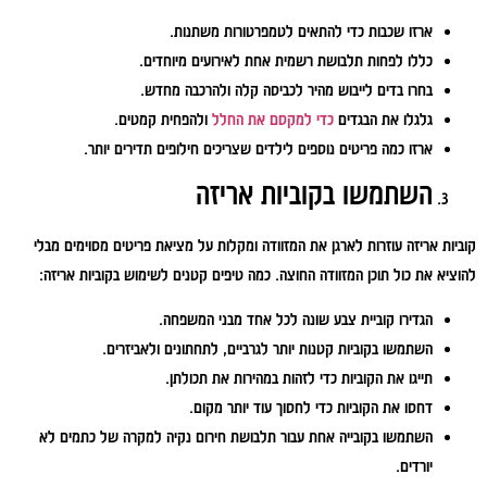
ארזו שכבות כדי להתאים לטמפרטורות משתנות.
כללו לפחות תלבושת רשמית אחת לאירועים מיוחדים.
בחרו בדים לייבוש מהיר לכביסה קלה ולהרכבה מחדש.
גלגלו את הבגדים
כדי למקסם את החלל
ולהפחית קמטים.
ארזו כמה פריטים נוספים לילדים שצריכים חילופים תדירים יותר.
השתמשו בקוביות אריזה
קוביות אריזה עוזרות לארגן את המזוודה ומקלות על מציאת פריטים מסוימים מבלי
להוציא את כול תוכן המזוודה החוצה. כמה טיפים קטנים לשימוש בקוביות אריזה:
הגדירו קוביית צבע שונה לכל אחד מבני המשפחה.
השתמשו בקוביות קטנות יותר לגרביים, לתחתונים ולאביזרים.
תייגו את הקוביות כדי לזהות במהירות את תכולתן.
דחסו את הקוביות כדי לחסוך עוד יותר מקום.
השתמשו בקובייה אחת עבור תלבושת חירום נקיה למקרה של כתמים לא
יורדים.