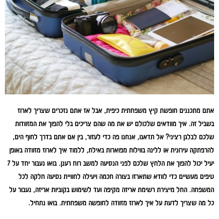
אתם מתכננים חופשת קיץ משפחתית כיפית, אבל אז אתם נזכרים שצריך לארוז
בשביל זה. איך מוודאים שלכולם יש את מה שהם צריכים בלי להפוך את המזוודות
שלכם לבלגן רציני? אל תדאגו, אנחנו פה כדי לעזור, בין אם אתם בדרך לחוף הים,
להרפתקה עירונית או ללינה בווילות מפוארות באילת, ללמוד איך לארוז מזוודה באופן
יעיל יכול להפוך את הלחץ שלכם לפני הנסיעה למשב רוח רענן. בואו נעבור יחד על 7
טיפים מעשיים כדי לוודא שתארזו בצורה חכמה ויעילה לחוויית נסיעה חלקה לכל
המשפחה. החל מיצירת רשימת אריזה מקיפה ועד לשימוש בקוביות אריזה, נעבור על
כל מה שצריך לדעת על איך לארוז מזוודה לחופשה משפחתית. בואו נתחיל.