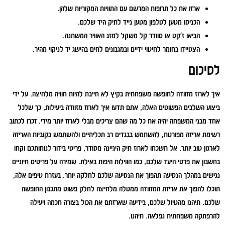
ארזו את כל תרופות המרשם עם התוויות המקוריות שלהן.
הכניסו מטען לטלפון מטען נייד לתיק היד שלכם.
הביאו ז'קט או סוודר קל משקל למזג האוויר המשתנה.
הצטיידו בחומר לחיטוי ידיים ובמגבונים לחים בהישג יד לניקוי מהיר.
לסיכום
איך לארוז מזוודה לחופשה משפחתית בקיץ לא חייבת להיות חוויה מלחיצה. על ידי
ביצוע השלבים הפשוטים האלה, אתם תדעו איך לארוז מזוודה ביעילות, כך שלכל
אחד מבני המשפחה יהיה את כל מה שהם צריכים מבלי לארוז יותר מידי. זכרו לכתוב
רשימת אריזה מפורטת, להשתמש בבגדים רב תכליתיים ולהשתמש בקוביות האריזה
לארגון טוב יותר. אל תשכחו לארוז תיק היגיינה מסודר, פריטי בידור לנוחותכם וקחו
בחשבון את פרטי היעד שלכם, כמו הווילות היפות באילת. שמירה על פריטים חיוניים
נגישים במהלך הנסיעה תהפוך את הנסיעה שלכם לחלקה יותר. בעזרת טיפים אלה,
תוכלו להפוך את אריזת המזוודה ממטלה מלחיצה לחלק פשוט מתכנון החופשה
שלכם. תיהנו מהטיול שלכם, בידיעה שארזתם את הכול בצורה חכמה ויעילה
להרפתקה משפחתית נפלאה. תיהנו.