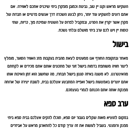
השקיעו מראש וקנו יין טוב, גבינות וכמובן פופקרן ביתי שיכניס אתכם לאווירה. אם
אתם רוצים להשקיע עוד יותר, ניתן לבצע השכרה דרך אנשים פרטיים או חברות של
מקרן אשר יקרין את הסרט, ובמקביל לפרוס על השטיח שמיכת פוך, כריות, שתי
כוסות יין ויש לכם ערב ביתי מושלם ובלתי נשכח.
בישול
מאחר ובתקופת החורף אנו ממעטים לצאת מהבית בעקבות מזג האוויר הסוער, מומלץ
ליצור חוויה משותפת בדמות בישול זוגי של מתכונים אותם אתם מכירים או לקחתם
מהאינטרנט. לא משנה באיזה סגנון בישול תבחרו, מה שחשוב הוא זמן האיכות אותו
אתם יוצרים באמצעות בישול ואפייה המתבצע אצלכם בבית, לטובת יצירה של ארוחה
מפנקת אותה אתם הכנתם לגמרי בעצמכם.
ערב ספא
במקום להוציא מאות שקלים בעבור יום ספא, תוכלו להקים אצלכם בבית ספא ביתי
מפנק ורומנטי. בשביל לעשות את זה צריך קודם כל להתארגן מראש על אביזרים