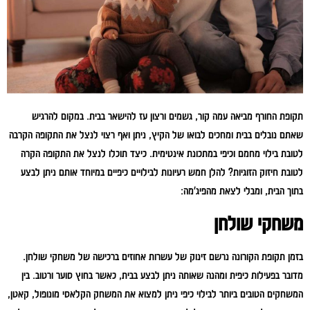
תקופת החורף מביאה עמה קור, גשמים ורצון עז להישאר בבית. במקום להרגיש
שאתם נובלים בבית ומחכים לבואו של הקיץ, ניתן ואף רצוי לנצל את התקופה הקרבה
לטובת בילוי מחמם וכיפי במתכונת אינטימית. כיצד תוכלו לנצל את התקופה הקרה
לטובת חיזוק הזוגיות? להלן חמש רעיונות לבילויים כיפיים במיוחד אותם ניתן לבצע
בתוך הבית, ומבלי לצאת מהפיג'מה:
משחקי שולחן
בזמן תקופת הקורונה נרשם זינוק של עשרות אחוזים ברכישה של משחקי שולחן.
מדובר בפעילות כיפית ומהנה שאותה ניתן לבצע בבית, כאשר בחוץ סוער ורטוב. בין
המשחקים הטובים ביותר לבילוי כיפי ניתן למצוא את המשחק הקלאסי מונופול, קאטן,