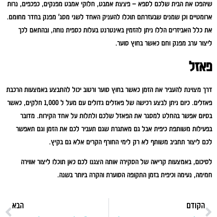
שיהפכו את הבית שלכם לספא – פצצת אמבט, חלוקי אמבט מפנקים, כפכפים, נרות
ארומטיים וכן שמנים שבעזרתם תוכלו להעניק האחד לשני מסג' מפנק בחדר מחומם.
את כלל האביזרים הללו ניתן להזמין באינטרנט בעלות כספית נוחה, ובהתאם לכך
ליצור ערב מפנק וחם כאשר בחוץ סוער.
פאזל
דרך מצוינת להעביר את הזמן כאשר בחוץ סוער ורטוב יכול להתבצע באמצעות הרכבת
פאזלים. כיום ניתן לבצע רכישה של פאזלים גדולים עם מעל ל 1,000 חלקים, כאשר
בסיום אפשר בהחלט למסגר את הפאזל שלכם ולתלות על אחד הקירות. מדובר
בפעילות משותפת כיפית אבל גם מאתגרת שגם תעביר לכם את הזמן וגם תאפשר
לכם ליצור תחביב משותף לא רק לימי החורף הקרים אלא גם בקיץ.
לסיכום, באמצעות קריאה של הסקירה אותה הצגנו לכם כאן תוכלו ליצור אווירה
חמימה, נעימה וכיפית בזמן התקופה הסוערת והקרה ביותר בשנה.
הקודם
הבא