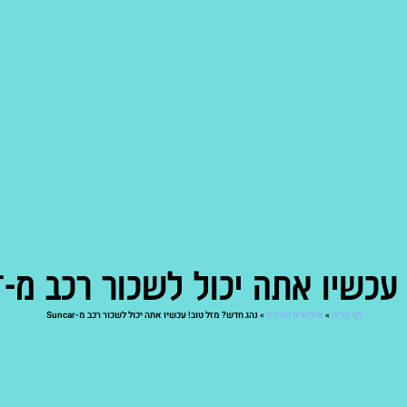
יו אתה יכול לשכור רכב מ-Suncar
דף הבית
»
אירועים ונהנים
»
נהג חדש? מזל טוב! עכשיו אתה יכול לשכור רכב מ-Suncar